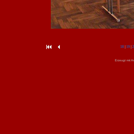
18
|
19
|
2
Erzeugt mit A